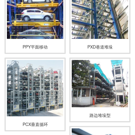
PPY平面移动
PXD巷道堆垛
路边堆垛型
PCX垂直循环