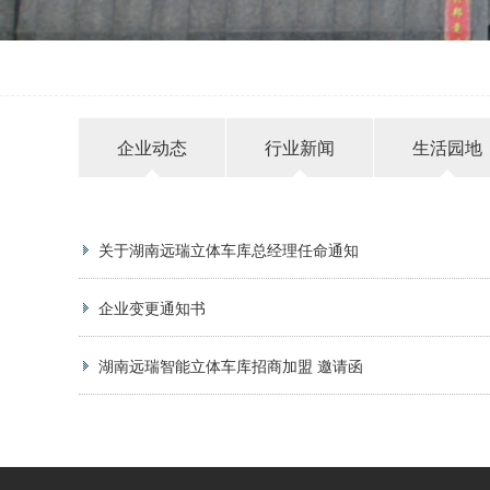
企业动态
行业新闻
生活园地
关于湖南远瑞立体车库总经理任命通知
企业变更通知书
湖南远瑞智能立体车库招商加盟 邀请函