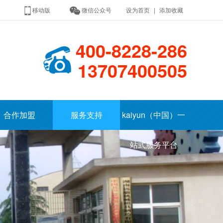
移动版
微信公众号
设为首页
|
添加收藏
400-8228-286
13707400505
合作加盟
服务支持
kaiyun（中国）一
站式服务平台