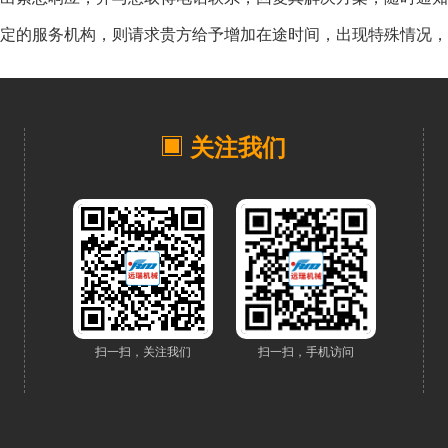
司指定的服务机构，则请求贵方给予增加在途时间，出现特殊情况
关注我们
扫一扫，关注我们
扫一扫，手机访问