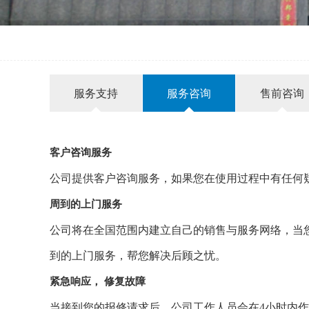
服务支持
服务咨询
售前咨询
客户咨询服务
公司提供客户咨询服务，如果您在使用过程中有任何疑问
周到的上门服务
公司将在全国范围内建立自己的销售与服务网络，当
到的上门服务，帮您解决后顾之忧。
紧急响应， 修复故障
当接到您的报修请求后，公司工作人员会在4小时内