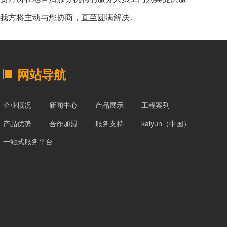
，我方将主动与您协商，直至圆满解决。
网站导航
企业概况
新闻中心
产品展示
工程案列
产品优势
合作加盟
服务支持
kaiyun（中国）
一站式服务平台