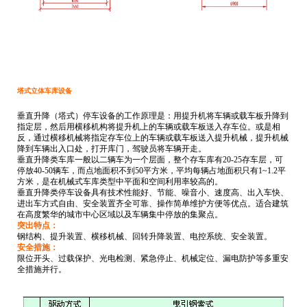
塔式立体车库设备
垂直升降（塔式）停车设备的工作原理是：用提升机将车辆或载车板升降到
指定层，然后用横移机构将提升机上的车辆或载车板送入存车位。或是相
反，通过横移机械将指定存车位上的车辆或载车板送入提升机械，提升机械
降到车辆出入口处，打开库门，驾驶员将车辆开走。
垂直升降类车库一般以二辆车为一个层面，整个存车库有
20-25
存车层，可
停放
40-50
辆车，而点地面积不到
50
平方米
，平均每辆占地面积只有
1~1.2
平
方米
，是在机械式车库类型中平面和空间利用率较高的。
垂直升降类停车设备具有技术性能好、节能、噪音小、速度高、出入车快、
进出车方式自由、安全装置齐全可靠、操作简单维护方便等优点。适合建筑
在高度繁华的城市中心区域以及车辆集中停放的集聚点。
突出特点：
钢结构、提升装置、横移机械、回转升降装置、电控系统、安全装置。
安全措施：
限位开头、过载保护、光电检测、紧急停止、机械定位、漏电防护等多重安
全措施并行。